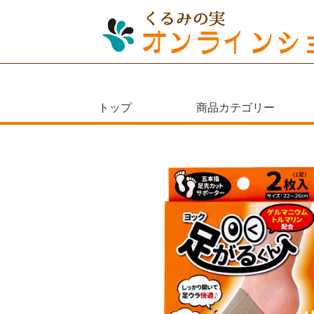
ナ
コ
ビ
ン
ゲ
テ
ー
ン
シ
ツ
ョ
へ
トップ
商品カテゴリー
ン
ス
へ
キ
ス
ッ
キ
プ
ッ
プ