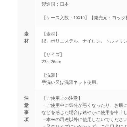
製造国：日本
【ケース入数：10X10】【発売元：ヨッ
素
【素材】
材
綿、ポリエステル、ナイロン、トルマリ
【サイズ】
22～26cm
【洗濯】
手洗い又は洗濯ネット使用。
注
【ご使用上の注意】
意
・ご使用中に気分が悪くなったり、お肌
事
などを感じた場合は速やかに使用を中止
項
・本来の用途以外に使用しないでくださ
・足のサイズにかかわらず、ご使用者に