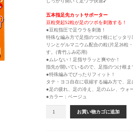
しっかり開いて足ウラ快適♪
五本指足先カットサポーター
豆粒突起52粒が足のツボを刺激する！
●豆粒指圧で足ウラを刺激！
特殊な編み方で足指のつけ根にピッタリ
リンとゲルマニウム配合の粒(片足26粒
す。(青竹ふみ応用)
●ムレない！足指サラッと爽やか！
指先が開いているので、足指のつけ根ま
●特殊編みでぴったりフィット！
タテ・ヨコ自在に収縮する編み方で、足
●足の疲れ、足の冷え、足のムレ、ウォ
●カラー：ベージュ
ヨ
お買い物カゴに追加
ッ
ク
足