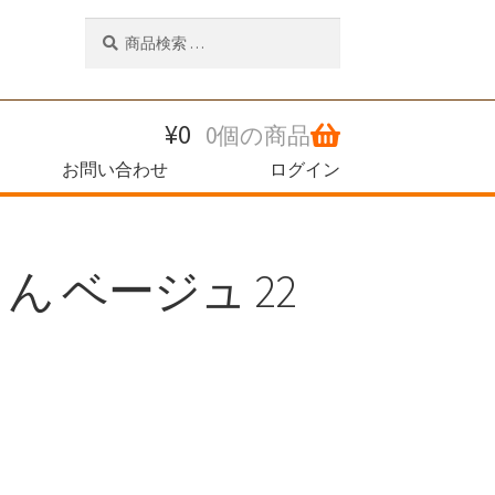
検
検
索
索
対
象:
¥
0
0個の商品
お問い合わせ
ログイン
ん ベージュ 22