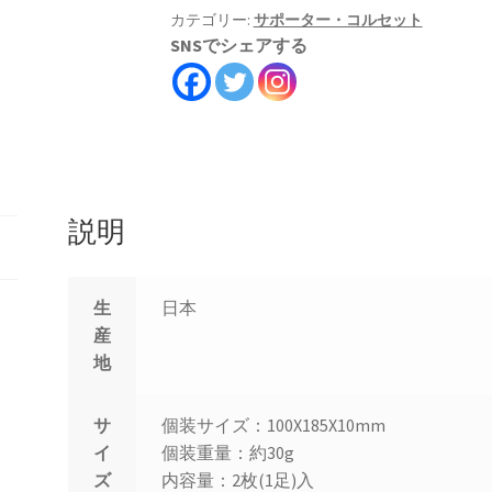
が
カテゴリー:
サポーター・コルセット
SNSでシェアする
る
く
ん
ベ
ー
ジ
ュ
説明
22
～
26cm
生
日本
2
産
枚
地
入
個
サ
個装サイズ：100X185X10mm
イ
個装重量：約30g
ズ
内容量：2枚(1足)入