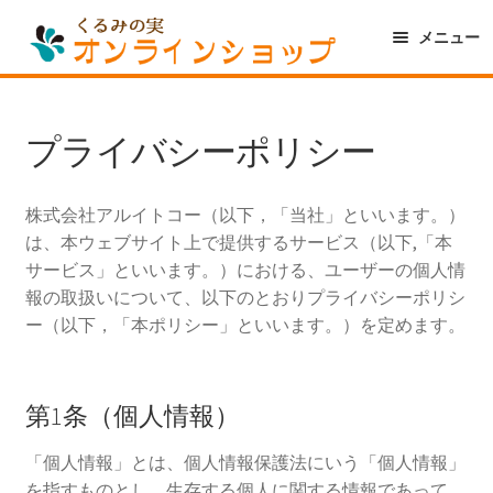
ナ
コ
メニュー
ビ
ン
ゲ
テ
トップ
ー
ン
商品カテゴリー
シ
ツ
プライバシーポリシー
美骨整復セレクション
ョ
へ
ン
ス
株式会社アルイトコー（以下，「当社」といいます。）
へ
キ
美骨整復シリーズ
は、本ウェブサイト上で提供するサービス（以下,「本
ス
ッ
サービス」といいます。）における、ユーザーの個人情
キ
プ
磁気治療器
報の取扱いについて、以下のとおりプライバシーポリシ
ッ
ー（以下，「本ポリシー」といいます。）を定めます。
プ
マッサージグッズ
サポーター・コルセット
第1条（個人情報）
その他健康グッズ
「個人情報」とは、個人情報保護法にいう「個人情報」
を指すものとし、生存する個人に関する情報であって、