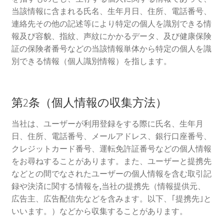
お知らせ
当該情報に含まれる氏名、生年月日、住所、電話番号、
ブログ
連絡先その他の記述等により特定の個人を識別できる情
くるみの実
報及び容貌、指紋、声紋にかかるデータ、及び健康保険
美骨整復くるみの実について
証の保険者番号などの当該情報単体から特定の個人を識
別できる情報（個人識別情報）を指します。
美骨整復について
第2条（個人情報の収集方法）
よくあるご質問
お問い合わせ
当社は、ユーザーが利用登録をする際に氏名、生年月
ログイン
日、住所、電話番号、メールアドレス、銀行口座番号、
クレジットカード番号、運転免許証番号などの個人情報
をお尋ねすることがあります。また、ユーザーと提携先
などとの間でなされたユーザーの個人情報を含む取引記
録や決済に関する情報を,当社の提携先（情報提供元、
広告主、広告配信先などを含みます。以下、｢提携先｣と
いいます。）などから収集することがあります。