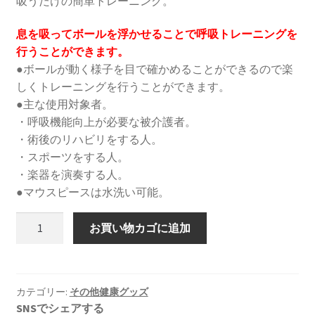
吸うだけの簡単トレーニング。
息を吸ってボールを浮かせることで呼吸トレーニングを
行うことができます。
●ボールが動く様子を目で確かめることができるので楽
しくトレーニングを行うことができます。
●主な使用対象者。
・呼吸機能向上が必要な被介護者。
・術後のリハビリをする人。
・スポーツをする人。
・楽器を演奏する人。
●マウスピースは水洗い可能。
呼
お買い物カゴに追加
吸
訓
練
器
カテゴリー:
その他健康グッズ
SNSでシェアする
具