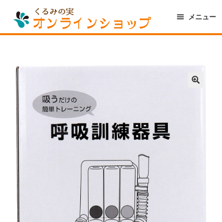
ナ
コ
メニュー
ビ
ン
ゲ
テ
トップ
ー
ン
商品カテゴリー
シ
ツ
美骨整復セレクション
ョ
へ
ン
ス
へ
キ
美骨整復シリーズ
ス
ッ
キ
プ
磁気治療器
ッ
プ
マッサージグッズ
サポーター・コルセット
その他健康グッズ