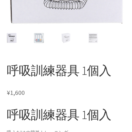
お知らせ
ブログ
くるみの実
美骨整復くるみの実について
美骨整復について
よくあるご質問
呼吸訓練器具 1個入
お問い合わせ
ログイン
¥
1,600
呼吸訓練器具 1個入