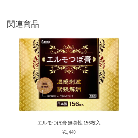
関連商品
エルモつぼ膏 無臭性 156枚入
¥
1,440