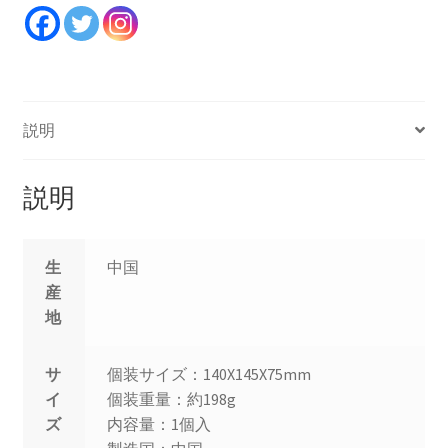
1
個
入
個
説明
説明
生
中国
産
地
サ
個装サイズ：140X145X75mm
イ
個装重量：約198g
ズ
内容量：1個入